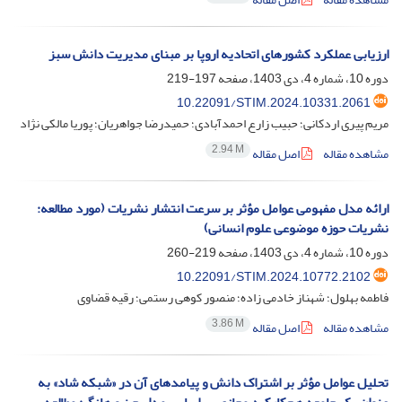
ارزیابی عملکرد کشورهای اتحادیه اروپا بر مبنای مدیریت دانش سبز
دوره 10، شماره 4، دی 1403، صفحه
197-219
10.22091/STIM.2024.10331.2061
مریم پیری اردکانی؛ حبیب زارع احمدآبادی؛ حمیدرضا جواهریان؛ پوریا مالکی نژاد
2.94 M
مشاهده مقاله
اصل مقاله
ارائه مدل مفهومی عوامل مؤثر بر سرعت انتشار نشریات (مورد مطالعه:
نشریات حوزه موضوعی علوم انسانی)
دوره 10، شماره 4، دی 1403، صفحه
219-260
10.22091/STIM.2024.10772.2102
فاطمه بهلول؛ شهناز خادمی زاده؛ منصور کوهی رستمی؛ رقیه قضاوی
3.86 M
مشاهده مقاله
اصل مقاله
تحلیل عوامل مؤثر بر اشتراک دانش و پیامدهای آن در «شبکه‌ شاد» به