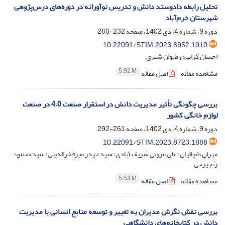
تحلیل رابطه‌ دادوستد دانش و تدریس نوآورانه در دوره‌های درس‌پژوهی
شهرستان خرم‌آباد
دوره 9، شماره 4، دی 1402، صفحه
232-260
10.22091/STIM.2023.8952.1910
احسان گرایی؛ رضوان شیری
5.92 M
مشاهده مقاله
اصل مقاله
بررسی چگونگی تأثیر مدیریت دانش در استقرار صنعت 4.0 در صنعت
لوازم خانگی کشور
دوره 9، شماره 4، دی 1402، صفحه
261-292
10.22091/STIM.2023.8723.1888
مهران ضیائیان؛ علی مروتی شریف آبادی؛ سید حیدر میرفخرالدینی؛ سید محمود
زنجیرچی
5.53 M
مشاهده مقاله
اصل مقاله
بررسی نقش نگرش مدیران به تغییر و توسعه منابع انسانی با مدیریت
دانش در کتابخانه‌های دانشگاهی