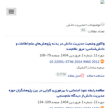
Toggle
vigation
موضوعات =
مدیریت دانش
81
تعداد مقالات:
واکاوی وضعیت مدیریت دانش در بدنه پژوهش‌های علم اطلاعات و
دانش‌شناسی: مرور نظام‌مند
دوره 11، شماره 1، فروردین 1404، صفحه
79-108
10.22091/STIM.2024.9960.2012
سمیه سادات آخشیک
3.77 M
مشاهده مقاله
اصل مقاله
مطالعه رابطه نفوذ اجتماعی با بهره‌وری و کارایی در بین پژوهشگران حوزه
مدیریت دانش از دیدگاه علم‌سنجی
دوره 11، شماره 1، فروردین 1404، صفحه
109-134